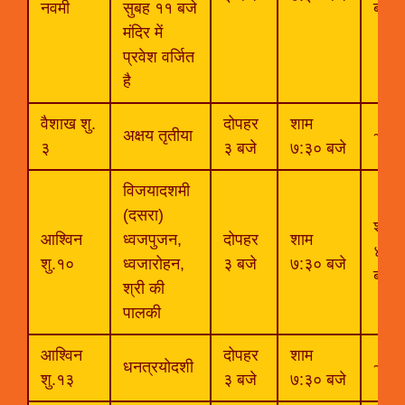
नवमी
सुबह ११ बजे
बजे
मंदिर में
प्रवेश वर्जित
है
वैशाख शु.
दोपहर
शाम
अक्षय तृतीया
~
३
३ बजे
७:३० बजे
विजयादशमी
(दसरा)
शाम
आश्विन
ध्वजपुजन,
दोपहर
शाम
४:३०
शु.१०
ध्वजारोहन,
३ बजे
७:३० बजे
बजे
श्री की
पालकी
आश्विन
दोपहर
शाम
धनत्रयोदशी
~
शु.१३
३ बजे
७:३० बजे