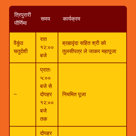
त्रिपुरारी
समय
कार्यक्रम
पौर्णिमा
रात
वैकुंठ
ब्रह्मवृंदा सहित श्री को
१२:००
चतुर्दशी
तुलसीपत्र ले जाकर महापूजा
बजे
प्रातः
५:००
बजे से
~
दोपहर
नियमित पूजा
१२:००
बजे
तक
दोपहर