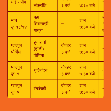
माहे - पौष
~
संक्रांति
३ बजे
७:३० बजे
महा
शाम
माघ
शाम
शिवरात्री
~
१०
कृ.१३/१४
७:३० बजे
यात्रा
बजे
हुताशनी
फाल्गुन
दोपहर
शाम
(होळी)
~
पौर्णिमा
३ बजे
७:३० बजे
पौर्णिमा
फाल्गुन
दोपहर
शाम
धूलिवंदन
~
कृ. १
३ बजे
७:३० बजे
फाल्गुन
दोपहर
शाम
रंगपंचमी
~
कृ. ५
३ बजे
७:३० बजे