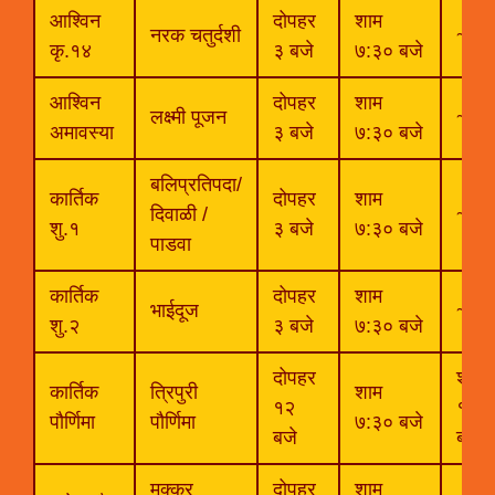
आश्विन
दोपहर
शाम
नरक चतुर्दशी
~
कृ.१४
३ बजे
७:३० बजे
आश्विन
दोपहर
शाम
लक्ष्मी पूजन
~
अमावस्या
३ बजे
७:३० बजे
बलिप्रतिपदा/
कार्तिक
दोपहर
शाम
दिवाळी /
~
शु.१
३ बजे
७:३० बजे
पाडवा
कार्तिक
दोपहर
शाम
भाईदूज
~
शु.२
३ बजे
७:३० बजे
दोपहर
शाम
कार्तिक
त्रिपुरी
शाम
१२
१०
पौर्णिमा
पौर्णिमा
७:३० बजे
बजे
बजे
मक्कर
दोपहर
शाम