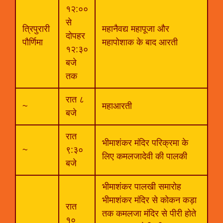
१२:००
से
त्रिपुरारी
महानैवद्य महापूजा और
दोपहर
पौर्णिमा
महापोशाक के बाद आरती
१२:३०
बजे
तक
रात ८
~
महाआरती
बजे
रात
भीमाशंकर मंदिर परिक्रमा के
~
९:३०
लिए कमलजादेवी की पालकी
बजे
भीमाशंकर पालखी समारोह
भीमाशंकर मंदिर से कोकन कड़ा
रात
तक कमलजा मंदिर से पीरी होते
१०