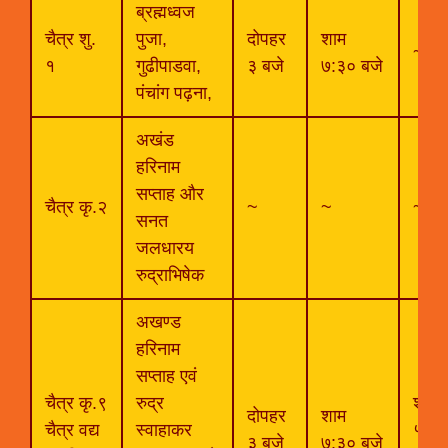
ब्रह्मध्वज
चैत्र शु.
पुजा,
दोपहर
शाम
~
१
गुढीपाडवा,
३ बजे
७:३० बजे
पंचांग पढ़ना,
अखंड
हरिनाम
सप्ताह और
चैत्र कृ.२
~
~
~
सनत
जलधारय
रुद्राभिषेक
अखण्ड
हरिनाम
सप्ताह एवं
चैत्र कृ.९
रुद्र
शाम
दोपहर
शाम
चैत्र वद्य
स्वाहाकर
५:३०
३ बजे
७:३० बजे