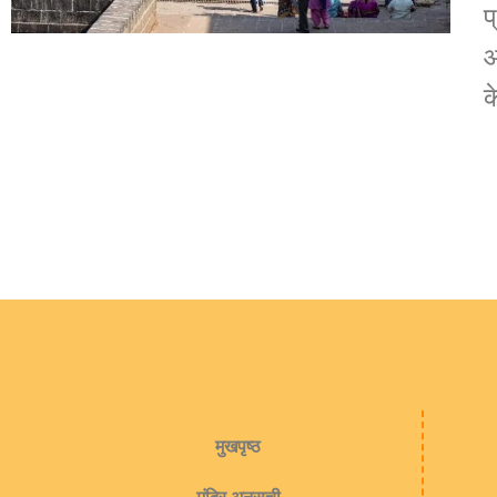
प
आ
क
मुखपृष्ठ