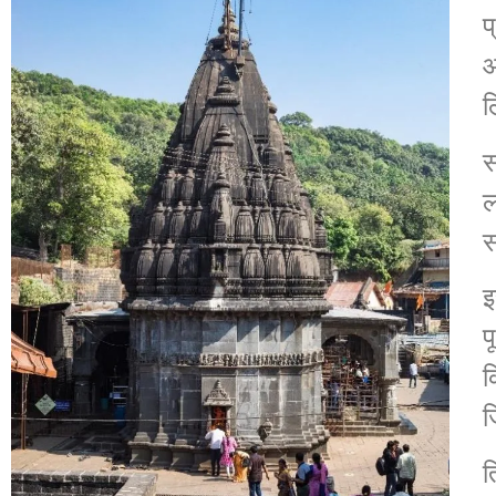
प
आ
ल
स
ल
स
इ
प
क
ज
त